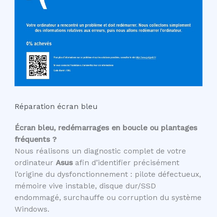
Réparation écran bleu
Écran bleu, redémarrages en boucle ou plantages
fréquents ?
Nous réalisons un diagnostic complet de votre
ordinateur
Asus
afin d’identifier précisément
l’origine du dysfonctionnement : pilote défectueux,
mémoire vive instable, disque dur/SSD
endommagé, surchauffe ou corruption du système
Windows.