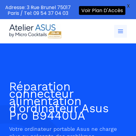
X
Adresse: 3 Rue Brunel 75017
Voir Plan D'Accès
Paris / Tel: 09 54 37 04 03
Aller
au
contenu
Réparation
connecteur
alimentation
d’ordinateur Asus
Pro B9440UA
Votre ordinateur portable Asus ne charge