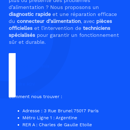
plus ou présente des problèmes
d’alimentation ? Nous proposons un
diagnostic rapide
et une réparation efficace
du
connecteur d’alimentation
, avec
pièces
officielles
et l’intervention de
techniciens
spécialisés
pour garantir un fonctionnement
sûr et durable.
Demander un Devis
Prendre RDV
Comment nous trouver :
Adresse : 3 Rue Brunel 75017 Paris
Métro Ligne 1 : Argentine
RER A : Charles de Gaulle Etoile