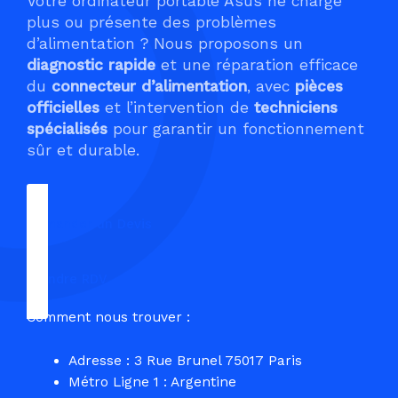
Votre ordinateur portable Asus ne charge
plus ou présente des problèmes
d’alimentation ? Nous proposons un
diagnostic rapide
et une réparation efficace
du
connecteur d’alimentation
, avec
pièces
officielles
et l’intervention de
techniciens
spécialisés
pour garantir un fonctionnement
sûr et durable.
Demander un Devis
Prendre RDV
Comment nous trouver :
Adresse : 3 Rue Brunel 75017 Paris
Métro Ligne 1 : Argentine