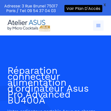
X
Adresse: 3 Rue Brunel 75017
Voir Plan D'Accès
Paris / Tel: 09 54 37 04 03
Aller
au
contenu
Réparation
connecteur
alimentation
d’ordinateur Asus
Pro Advanced
BU400A