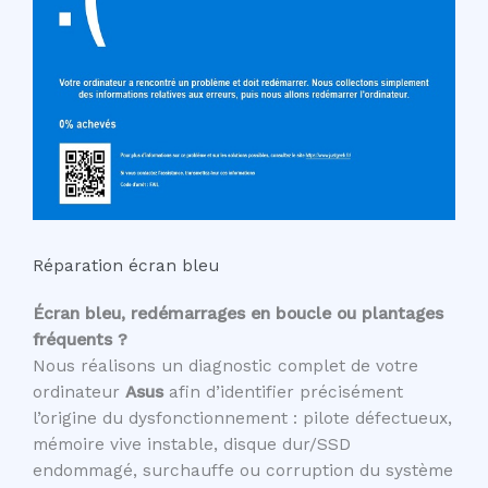
Réparation écran bleu
Écran bleu, redémarrages en boucle ou plantages
fréquents ?
Nous réalisons un diagnostic complet de votre
ordinateur
Asus
afin d’identifier précisément
l’origine du dysfonctionnement : pilote défectueux,
mémoire vive instable, disque dur/SSD
endommagé, surchauffe ou corruption du système