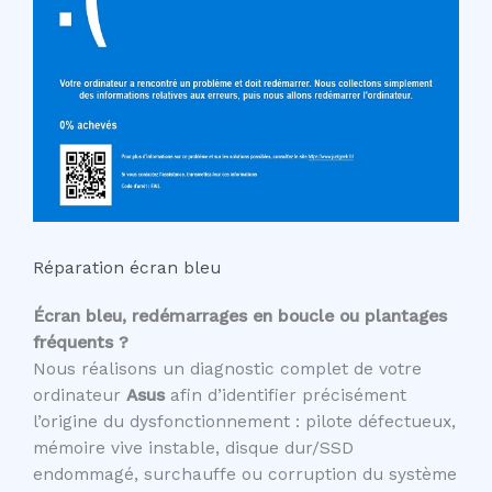
Réparation écran bleu
Écran bleu, redémarrages en boucle ou plantages
fréquents ?
Nous réalisons un diagnostic complet de votre
ordinateur
Asus
afin d’identifier précisément
l’origine du dysfonctionnement : pilote défectueux,
mémoire vive instable, disque dur/SSD
endommagé, surchauffe ou corruption du système