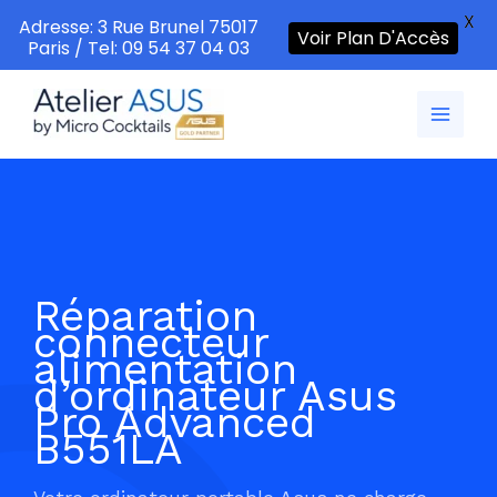
X
Adresse: 3 Rue Brunel 75017
Voir Plan D'Accès
Paris / Tel: 09 54 37 04 03
Aller
au
contenu
Réparation
connecteur
alimentation
d’ordinateur Asus
Pro Advanced
B551LA