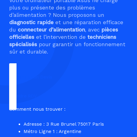
Votre ordinateur portable Asus ne charge
plus ou présente des problèmes
d’alimentation ? Nous proposons un
diagnostic rapide
et une réparation efficace
du
connecteur d’alimentation
, avec
pièces
officielles
et l’intervention de
techniciens
spécialisés
pour garantir un fonctionnement
sûr et durable.
Demander un Devis
Prendre RDV
Comment nous trouver :
Adresse : 3 Rue Brunel 75017 Paris
Métro Ligne 1 : Argentine