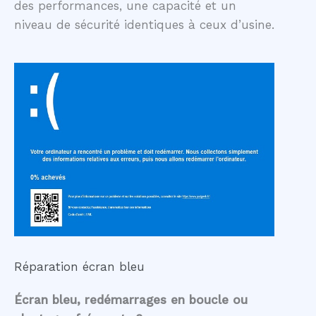
des performances, une capacité et un
niveau de sécurité identiques à ceux d’usine.
Réparation écran bleu
Écran bleu, redémarrages en boucle ou