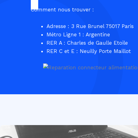
Comment nous trouver :
Adresse : 3 Rue Brunel 75017 Paris
Métro Ligne 1 : Argentine
RER A : Charles de Gaulle Etoile
RER C et E : Neuilly Porte Maillot