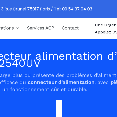
 3 Rue Brunel 75017 Paris / Tel: 09 54 37 04 03
Une Urgen
ations
Services AGP
Contact
Appelez 09
cteur alimentation d’
P2540UV
harge plus ou présente des problèmes d’alimen
efficace du
connecteur d’alimentation
, avec
pi
 un fonctionnement sûr et durable.
Prendre RDV