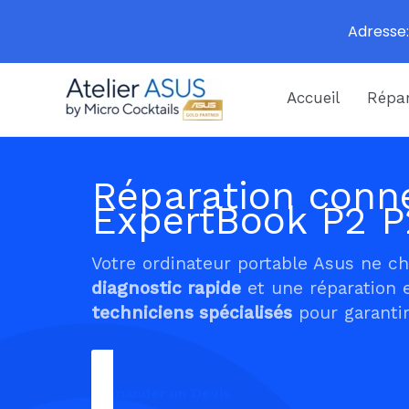
Adresse:
Aller
Accueil
Répar
au
contenu
Réparation conne
ExpertBook P2 
Votre ordinateur portable Asus ne c
diagnostic rapide
et une réparation 
techniciens spécialisés
pour garantir
Demander un Devis