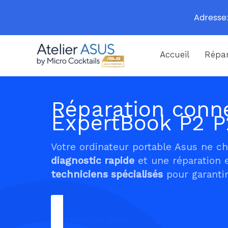
Adresse:
Aller
Accueil
Répar
au
contenu
Réparation conne
ExpertBook P2 
Votre ordinateur portable Asus ne c
diagnostic rapide
et une réparation 
techniciens spécialisés
pour garantir
Demander un Devis