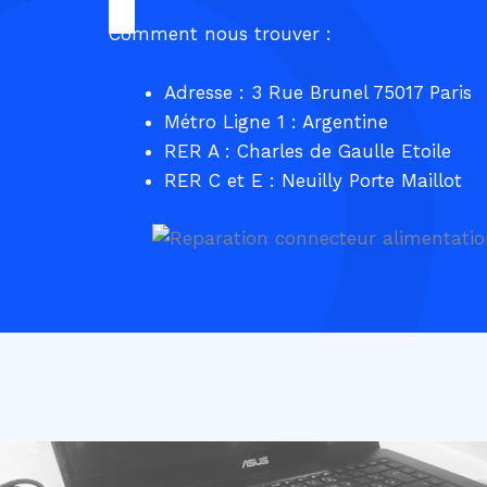
Comment nous trouver :
Adresse : 3 Rue Brunel 75017 Paris
Métro Ligne 1 : Argentine
RER A : Charles de Gaulle Etoile
RER C et E : Neuilly Porte Maillot