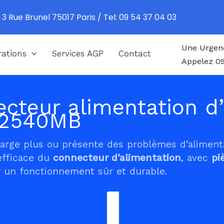
 3 Rue Brunel 75017 Paris / Tel: 09 54 37 04 03
Une Urgen
ations
Services AGP
Contact
Appelez 09
cteur alimentation d’
P2540MB
harge plus ou présente des problèmes d’alimen
efficace du
connecteur d’alimentation
, avec
pi
 un fonctionnement sûr et durable.
Prendre RDV