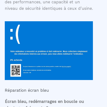
des performances, une capacité et un
niveau de sécurité identiques à ceux d’usine.
Réparation écran bleu
Écran bleu, redémarrages en boucle ou