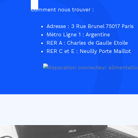
Comment nous trouver :
Adresse : 3 Rue Brunel 75017 Paris
Métro Ligne 1 : Argentine
RER A : Charles de Gaulle Etoile
RER C et E : Neuilly Porte Maillot