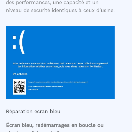
des performances, une capacité et un
niveau de sécurité identiques à ceux d’usine.
Réparation écran bleu
Écran bleu, redémarrages en boucle ou