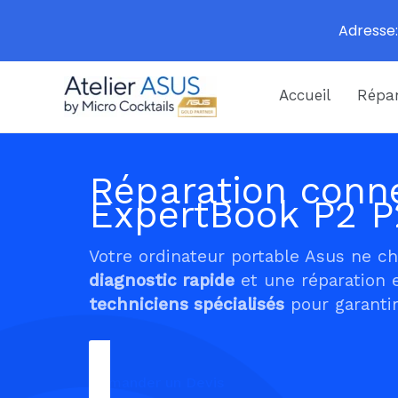
Adresse:
Aller
Accueil
Répar
au
contenu
Réparation conne
ExpertBook P2 P
Votre ordinateur portable Asus ne c
diagnostic rapide
et une réparation 
techniciens spécialisés
pour garantir
Demander un Devis