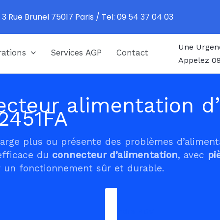
 3 Rue Brunel 75017 Paris / Tel: 09 54 37 04 03
Une Urgen
ations
Services AGP
Contact
Appelez 09
cteur alimentation d’
2451FA
harge plus ou présente des problèmes d’alimen
efficace du
connecteur d’alimentation
, avec
pi
 un fonctionnement sûr et durable.
Prendre RDV