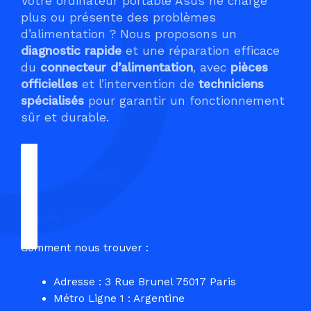
Votre ordinateur portable Asus ne charge
plus ou présente des problèmes
d’alimentation ? Nous proposons un
diagnostic rapide
et une réparation efficace
du
connecteur d’alimentation
, avec
pièces
officielles
et l’intervention de
techniciens
spécialisés
pour garantir un fonctionnement
sûr et durable.
Demander un Devis
Prendre RDV
Comment nous trouver :
Adresse : 3 Rue Brunel 75017 Paris
Métro Ligne 1 : Argentine