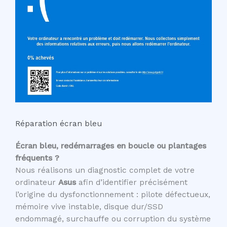
Réparation écran bleu
Écran bleu, redémarrages en boucle ou plantages
fréquents ?
Nous réalisons un diagnostic complet de votre
ordinateur
Asus
afin d’identifier précisément
l’origine du dysfonctionnement : pilote défectueux,
mémoire vive instable, disque dur/SSD
endommagé, surchauffe ou corruption du système