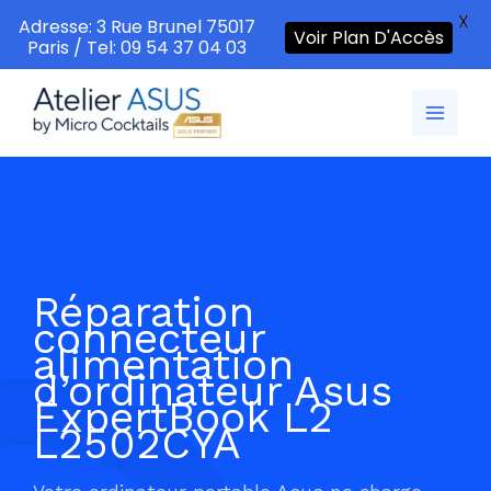
X
Adresse: 3 Rue Brunel 75017
Voir Plan D'Accès
Paris / Tel: 09 54 37 04 03
Aller
au
contenu
Réparation
connecteur
alimentation
d’ordinateur Asus
ExpertBook L2
L2502CYA