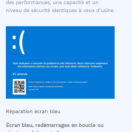
des performances, une capacité et un
niveau de sécurité identiques à ceux d’usine.
Réparation écran bleu
Écran bleu, redémarrages en boucle ou