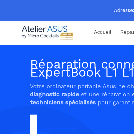
Adresse:
Aller
Accueil
Répar
au
contenu
Réparation conne
ExpertBook L1 L
Votre ordinateur portable Asus ne c
diagnostic rapide
et une réparation 
techniciens spécialisés
pour garantir
Demander un Devis