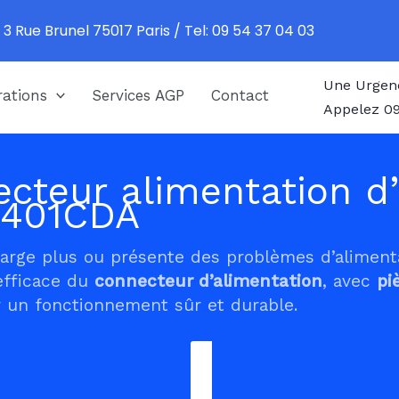
 3 Rue Brunel 75017 Paris / Tel: 09 54 37 04 03
Une Urgen
ations
Services AGP
Contact
Appelez 09
cteur alimentation d’
1401CDA
harge plus ou présente des problèmes d’alimen
efficace du
connecteur d’alimentation
, avec
pi
 un fonctionnement sûr et durable.
Prendre RDV