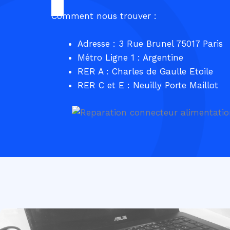
Comment nous trouver :
Adresse : 3 Rue Brunel 75017 Paris
Métro Ligne 1 : Argentine
RER A : Charles de Gaulle Etoile
RER C et E : Neuilly Porte Maillot