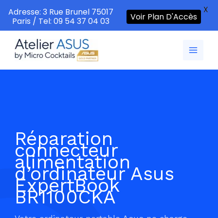
X
Adresse: 3 Rue Brunel 75017
Voir Plan D'Accès
Paris / Tel: 09 54 37 04 03
Aller
au
contenu
Réparation
connecteur
alimentation
d’ordinateur Asus
ExpertBook
BR1100CKA