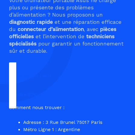
Votre ordinateur portable Asus ne charge
plus ou présente des problèmes
d’alimentation ? Nous proposons un
diagnostic rapide
et une réparation efficace
du
connecteur d’alimentation
, avec
pièces
officielles
et l’intervention de
techniciens
spécialisés
pour garantir un fonctionnement
sûr et durable.
Demander un Devis
Prendre RDV
Comment nous trouver :
Adresse : 3 Rue Brunel 75017 Paris
Métro Ligne 1 : Argentine