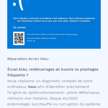
Réparation écran bleu
Écran bleu, redémarrages en boucle ou plantages
fréquents ?
Nous réalisons un diagnostic complet de votre
ordinateur
Asus
afin d’identifier précisément
l’origine du dysfonctionnement : pilote défectueux,
mémoire vive instable, disque dur/SSD
endommagé, surchauffe ou corruption du système