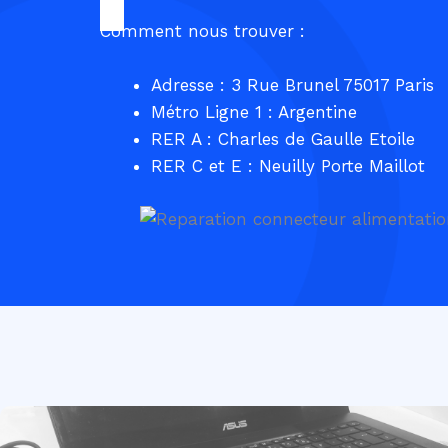
Comment nous trouver :
Adresse : 3 Rue Brunel 75017 Paris
Métro Ligne 1 : Argentine
RER A : Charles de Gaulle Etoile
RER C et E : Neuilly Porte Maillot