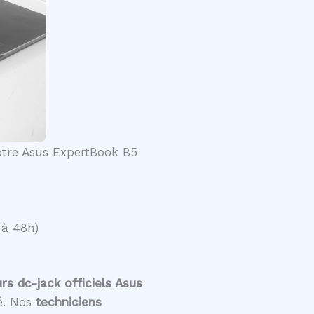
votre Asus ExpertBook B5
 à 48h)
s dc-jack officiels Asus
té. Nos
techniciens