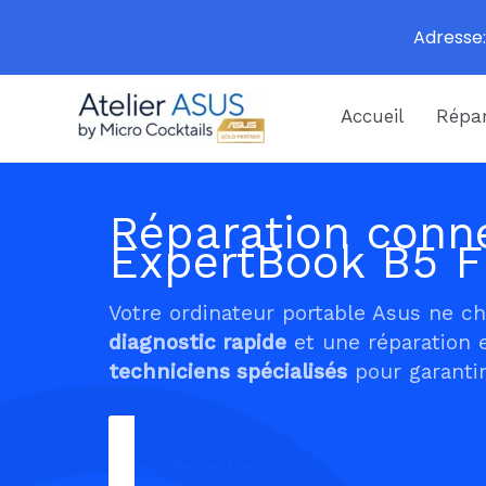
Adresse:
Aller
Accueil
Répar
au
contenu
Réparation conne
ExpertBook B5 F
Votre ordinateur portable Asus ne c
diagnostic rapide
et une réparation 
techniciens spécialisés
pour garantir
Demander un Devis