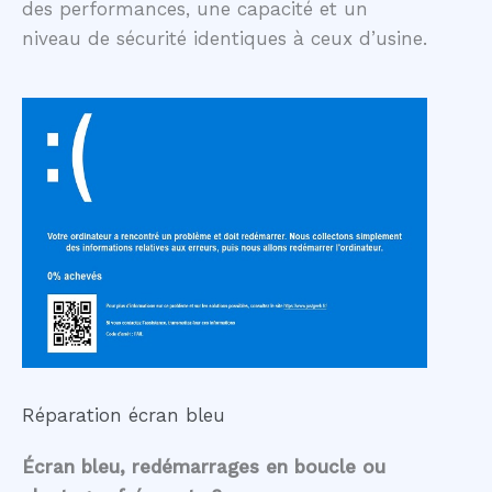
des performances, une capacité et un
niveau de sécurité identiques à ceux d’usine.
Réparation écran bleu
Écran bleu, redémarrages en boucle ou