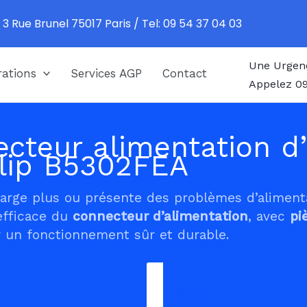
 3 Rue Brunel 75017 Paris / Tel: 09 54 37 04 03
Une Urgen
ations
Services AGP
Contact
Appelez 09
cteur alimentation d’
lip B5302FEA
harge plus ou présente des problèmes d’alimen
efficace du
connecteur d’alimentation
, avec
pi
 un fonctionnement sûr et durable.
Prendre RDV