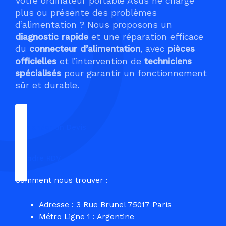
Votre ordinateur portable Asus ne charge
plus ou présente des problèmes
d’alimentation ? Nous proposons un
diagnostic rapide
et une réparation efficace
du
connecteur d’alimentation
, avec
pièces
officielles
et l’intervention de
techniciens
spécialisés
pour garantir un fonctionnement
sûr et durable.
Demander un Devis
Prendre RDV
Comment nous trouver :
Adresse : 3 Rue Brunel 75017 Paris
Métro Ligne 1 : Argentine