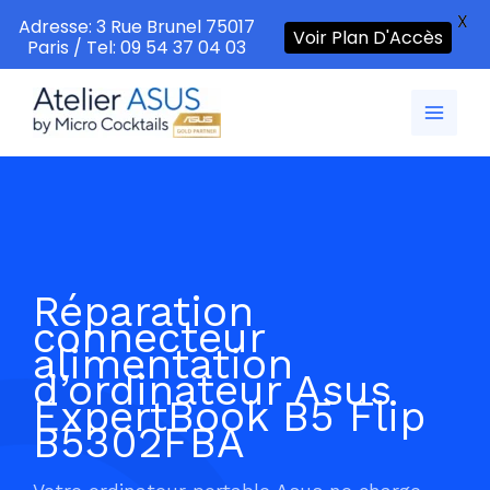
X
Adresse: 3 Rue Brunel 75017
Voir Plan D'Accès
Paris / Tel: 09 54 37 04 03
Aller
au
contenu
Réparation
connecteur
alimentation
d’ordinateur Asus
ExpertBook B5 Flip
B5302FBA