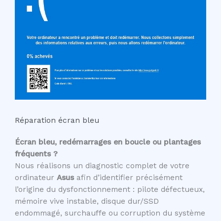
Réparation écran bleu
Écran bleu, redémarrages en boucle ou plantages
fréquents ?
Nous réalisons un diagnostic complet de votre
ordinateur
Asus
afin d’identifier précisément
l’origine du dysfonctionnement : pilote défectueux,
mémoire vive instable, disque dur/SSD
endommagé, surchauffe ou corruption du système