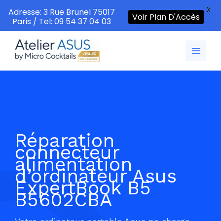
X
Adresse: 3 Rue Brunel 75017
Voir Plan D'Accès
Paris / Tel: 09 54 37 04 03
Aller
au
contenu
Réparation
connecteur
alimentation
d’ordinateur Asus
ExpertBook B5
B5602CBA