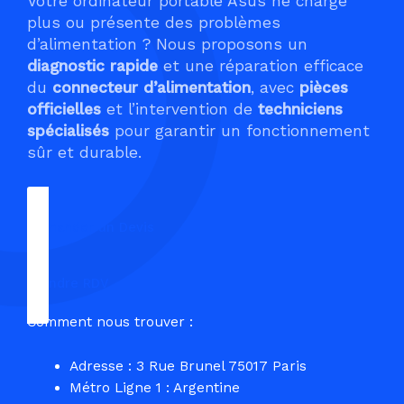
Votre ordinateur portable Asus ne charge
plus ou présente des problèmes
d’alimentation ? Nous proposons un
diagnostic rapide
et une réparation efficace
du
connecteur d’alimentation
, avec
pièces
officielles
et l’intervention de
techniciens
spécialisés
pour garantir un fonctionnement
sûr et durable.
Demander un Devis
Prendre RDV
Comment nous trouver :
Adresse : 3 Rue Brunel 75017 Paris
Métro Ligne 1 : Argentine