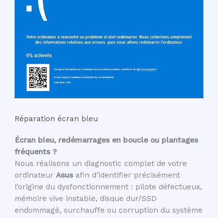
Réparation écran bleu
Écran bleu, redémarrages en boucle ou plantages
fréquents ?
Nous réalisons un diagnostic complet de votre
ordinateur
Asus
afin d’identifier précisément
l’origine du dysfonctionnement : pilote défectueux,
mémoire vive instable, disque dur/SSD
endommagé, surchauffe ou corruption du système