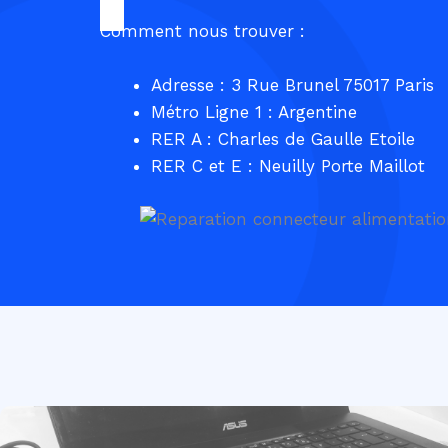
Comment nous trouver :
Adresse : 3 Rue Brunel 75017 Paris
Métro Ligne 1 : Argentine
RER A : Charles de Gaulle Etoile
RER C et E : Neuilly Porte Maillot