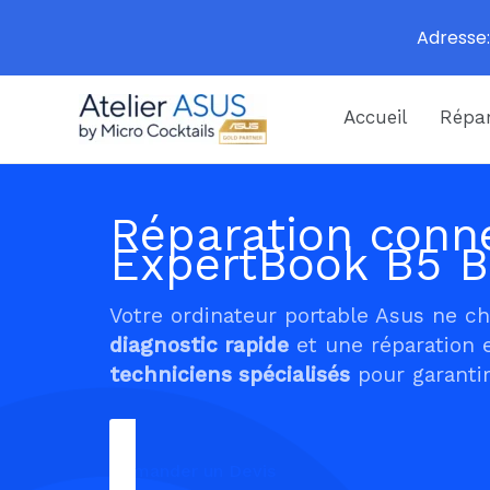
Adresse:
Aller
Accueil
Répar
au
contenu
Réparation conne
ExpertBook B5 
Votre ordinateur portable Asus ne c
diagnostic rapide
et une réparation 
techniciens spécialisés
pour garantir
Demander un Devis