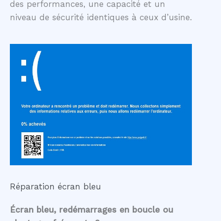
des performances, une capacité et un
niveau de sécurité identiques à ceux d’usine.
Réparation écran bleu
Écran bleu, redémarrages en boucle ou