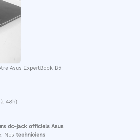
votre Asus ExpertBook B5
 à 48h)
s dc-jack officiels Asus
té. Nos
techniciens