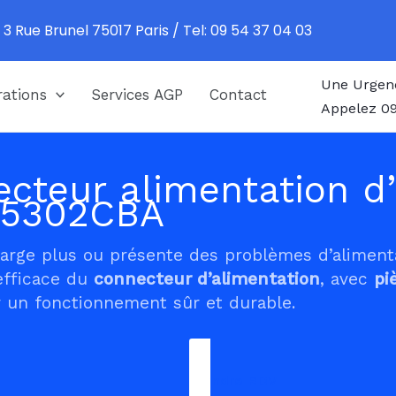
 3 Rue Brunel 75017 Paris / Tel: 09 54 37 04 03
Une Urgen
ations
Services AGP
Contact
Appelez 09
cteur alimentation d’
B5302CBA
harge plus ou présente des problèmes d’alimen
efficace du
connecteur d’alimentation
, avec
pi
 un fonctionnement sûr et durable.
Prendre RDV