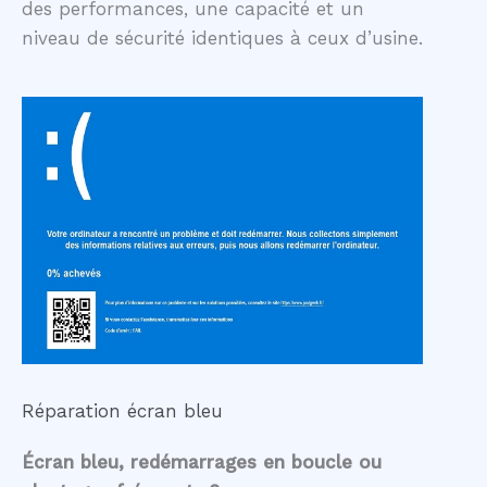
des performances, une capacité et un
niveau de sécurité identiques à ceux d’usine.
Réparation écran bleu
Écran bleu, redémarrages en boucle ou