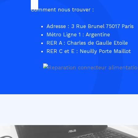
Comment nous trouver :
Adresse : 3 Rue Brunel 75017 Paris
Métro Ligne 1 : Argentine
RER A : Charles de Gaulle Etoile
RER C et E : Neuilly Porte Maillot