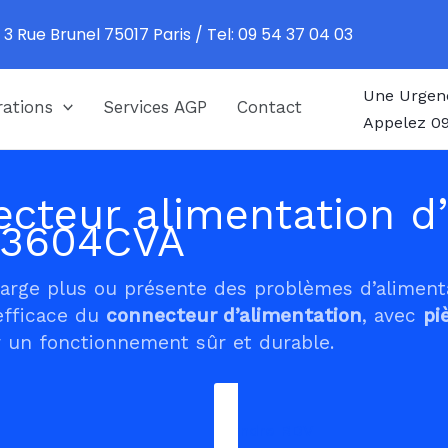
 3 Rue Brunel 75017 Paris / Tel: 09 54 37 04 03
Une Urgen
ations
Services AGP
Contact
Appelez 09
cteur alimentation d’
B3604CVA
harge plus ou présente des problèmes d’alimen
efficace du
connecteur d’alimentation
, avec
pi
 un fonctionnement sûr et durable.
Prendre RDV