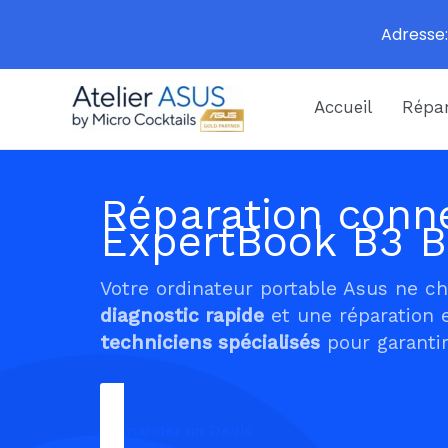
Adresse:
Aller
Accueil
Répar
au
contenu
Réparation conne
ExpertBook B3 
Votre ordinateur portable Asus ne c
diagnostic rapide
et une réparation 
techniciens spécialisés
pour garantir
Demander un Devis