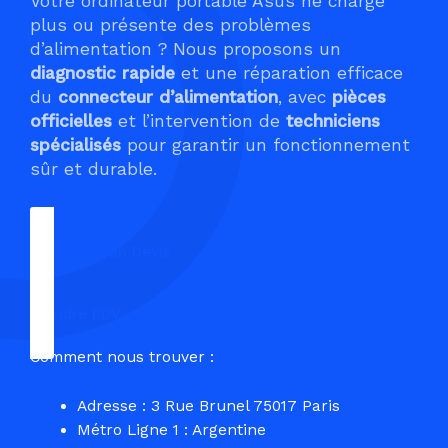
Votre ordinateur portable Asus ne charge
plus ou présente des problèmes
d’alimentation ? Nous proposons un
diagnostic rapide
et une réparation efficace
du
connecteur d’alimentation
, avec
pièces
officielles
et l’intervention de
techniciens
spécialisés
pour garantir un fonctionnement
sûr et durable.
Demander un Devis
Prendre RDV
Comment nous trouver :
Adresse : 3 Rue Brunel 75017 Paris
Métro Ligne 1 : Argentine