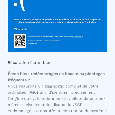
Réparation écran bleu
Écran bleu, redémarrages en boucle ou plantages
fréquents ?
Nous réalisons un diagnostic complet de votre
ordinateur
Asus
afin d’identifier précisément
l’origine du dysfonctionnement : pilote défectueux,
mémoire vive instable, disque dur/SSD
endommagé, surchauffe ou corruption du système