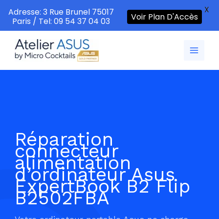
X
Adresse: 3 Rue Brunel 75017
Voir Plan D'Accès
Paris / Tel: 09 54 37 04 03
Aller
au
contenu
Réparation
connecteur
alimentation
d’ordinateur Asus
ExpertBook B2 Flip
B2502FBA