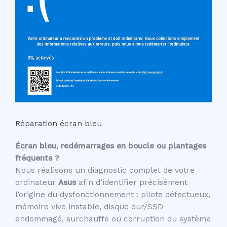
Réparation écran bleu
Écran bleu, redémarrages en boucle ou plantages
fréquents ?
Nous réalisons un diagnostic complet de votre
ordinateur
Asus
afin d’identifier précisément
l’origine du dysfonctionnement : pilote défectueux,
mémoire vive instable, disque dur/SSD
endommagé, surchauffe ou corruption du système