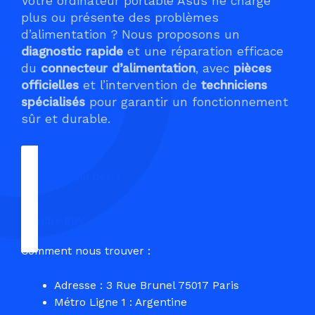
Votre ordinateur portable Asus ne charge
plus ou présente des problèmes
d’alimentation ? Nous proposons un
diagnostic rapide
et une réparation efficace
du
connecteur d’alimentation
, avec
pièces
officielles
et l’intervention de
techniciens
spécialisés
pour garantir un fonctionnement
sûr et durable.
Demander un Devis
Prendre RDV
Comment nous trouver :
Adresse : 3 Rue Brunel 75017 Paris
Métro Ligne 1 : Argentine