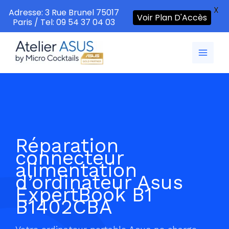
X
Adresse: 3 Rue Brunel 75017
Voir Plan D'Accès
Paris / Tel: 09 54 37 04 03
Aller
au
contenu
Réparation
connecteur
alimentation
d’ordinateur Asus
ExpertBook B1
B1402CBA