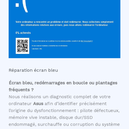
Réparation écran bleu
Écran bleu, redémarrages en boucle ou plantages
fréquents ?
Nous réalisons un diagnostic complet de votre
ordinateur
Asus
afin d’identifier précisément
l’origine du dysfonctionnement : pilote défectueux,
mémoire vive instable, disque dur/SSD
endommagé, surchauffe ou corruption du système