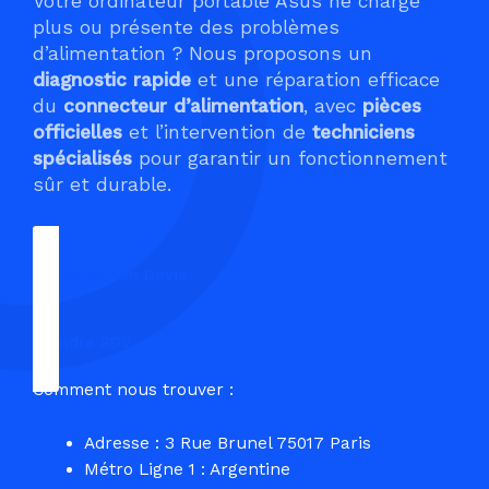
Votre ordinateur portable Asus ne charge
plus ou présente des problèmes
d’alimentation ? Nous proposons un
diagnostic rapide
et une réparation efficace
du
connecteur d’alimentation
, avec
pièces
officielles
et l’intervention de
techniciens
spécialisés
pour garantir un fonctionnement
sûr et durable.
Demander un Devis
Prendre RDV
Comment nous trouver :
Adresse : 3 Rue Brunel 75017 Paris
Métro Ligne 1 : Argentine