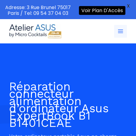
X
Adresse: 3 Rue Brunel 75017
Voir Plan D'Accès
Paris / Tel: 09 54 37 04 03
Aller
au
contenu
Réparation
connecteur
alimentation
d’ordinateur Asus
ExpertBook B1
B1401CEAE