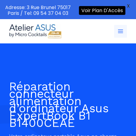
X
Adresse: 3 Rue Brunel 75017
Voir Plan D'Accès
Paris / Tel: 09 54 37 04 03
Aller
au
contenu
Réparation
connecteur
alimentation
d’ordinateur Asus
ExpertBook B1
B1400CEAE