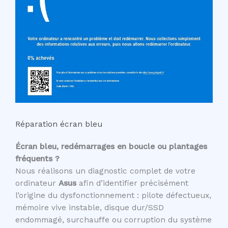
Réparation écran bleu
Écran bleu, redémarrages en boucle ou plantages
fréquents ?
Nous réalisons un diagnostic complet de votre
ordinateur
Asus
afin d’identifier précisément
l’origine du dysfonctionnement : pilote défectueux,
mémoire vive instable, disque dur/SSD
endommagé, surchauffe ou corruption du système