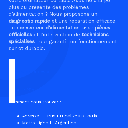
Votre ordinateur portable Asus ne charge
plus ou présente des problèmes
d’alimentation ? Nous proposons un
diagnostic rapide
et une réparation efficace
du
connecteur d’alimentation
, avec
pièces
officielles
et l’intervention de
techniciens
spécialisés
pour garantir un fonctionnement
sûr et durable.
Demander un Devis
Prendre RDV
Comment nous trouver :
Adresse : 3 Rue Brunel 75017 Paris
Métro Ligne 1 : Argentine