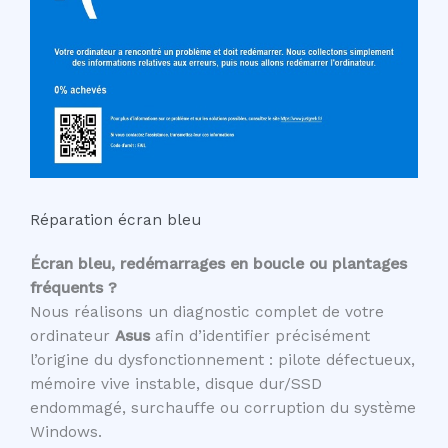
Réparation écran bleu
Écran bleu, redémarrages en boucle ou plantages
fréquents ?
Nous réalisons un diagnostic complet de votre
ordinateur
Asus
afin d’identifier précisément
l’origine du dysfonctionnement : pilote défectueux,
mémoire vive instable, disque dur/SSD
endommagé, surchauffe ou corruption du système
Windows.