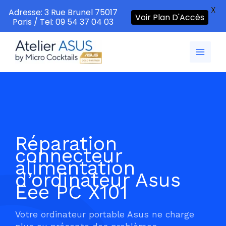
X
Adresse: 3 Rue Brunel 75017
Voir Plan D'Accès
Paris / Tel: 09 54 37 04 03
Aller
au
contenu
Réparation
connecteur
alimentation
d’ordinateur Asus
Eee PC X101
Votre ordinateur portable Asus ne charge