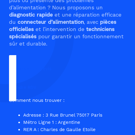
plus ou présente des problèmes
d’alimentation ? Nous proposons un
diagnostic rapide
et une réparation efficace
du
connecteur d’alimentation
, avec
pièces
officielles
et l’intervention de
techniciens
spécialisés
pour garantir un fonctionnement
sûr et durable.
Demander un Devis
Prendre RDV
Comment nous trouver :
Adresse : 3 Rue Brunel 75017 Paris
Métro Ligne 1 : Argentine
RER A : Charles de Gaulle Etoile