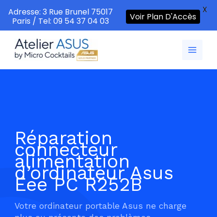
X
Adresse: 3 Rue Brunel 75017
Voir Plan D'Accès
Paris / Tel: 09 54 37 04 03
Aller
au
contenu
Réparation
connecteur
alimentation
d’ordinateur Asus
Eee PC R252B
Votre ordinateur portable Asus ne charge