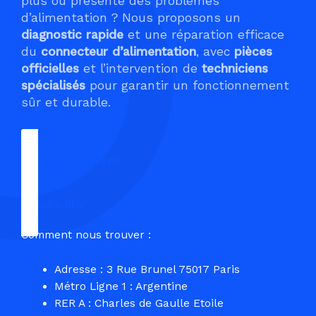
plus ou présente des problèmes
d’alimentation ? Nous proposons un
diagnostic rapide
et une réparation efficace
du
connecteur d’alimentation
, avec
pièces
officielles
et l’intervention de
techniciens
spécialisés
pour garantir un fonctionnement
sûr et durable.
Demander un Devis
Prendre RDV
Comment nous trouver :
Adresse : 3 Rue Brunel 75017 Paris
Métro Ligne 1 : Argentine
RER A : Charles de Gaulle Etoile