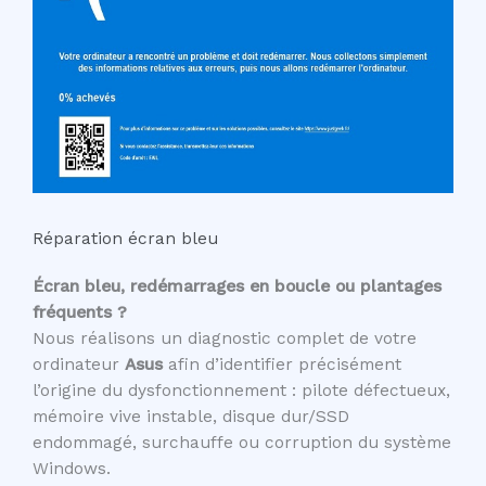
Réparation écran bleu
Écran bleu, redémarrages en boucle ou plantages
fréquents ?
Nous réalisons un diagnostic complet de votre
ordinateur
Asus
afin d’identifier précisément
l’origine du dysfonctionnement : pilote défectueux,
mémoire vive instable, disque dur/SSD
endommagé, surchauffe ou corruption du système
Windows.