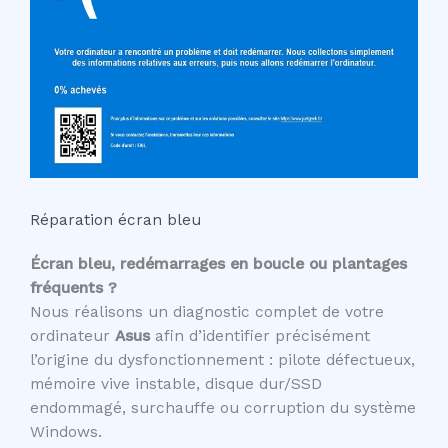
Réparation écran bleu
Écran bleu, redémarrages en boucle ou plantages
fréquents ?
Nous réalisons un diagnostic complet de votre
ordinateur
Asus
afin d’identifier précisément
l’origine du dysfonctionnement : pilote défectueux,
mémoire vive instable, disque dur/SSD
endommagé, surchauffe ou corruption du système
Windows.