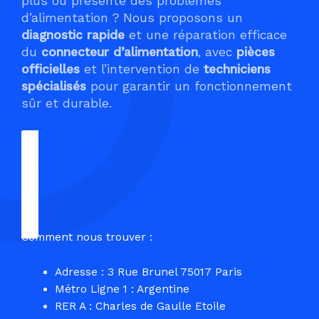
plus ou présente des problèmes
d’alimentation ? Nous proposons un
diagnostic rapide
et une réparation efficace
du
connecteur d’alimentation
, avec
pièces
officielles
et l’intervention de
techniciens
spécialisés
pour garantir un fonctionnement
sûr et durable.
Demander un Devis
Prendre RDV
Comment nous trouver :
Adresse : 3 Rue Brunel 75017 Paris
Métro Ligne 1 : Argentine
RER A : Charles de Gaulle Etoile