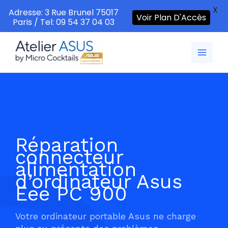
X
Adresse: 3 Rue Brunel 75017
Voir Plan D'Accès
Paris / Tel: 09 54 37 04 03
Aller
au
contenu
Réparation
connecteur
alimentation
d’ordinateur Asus
Eee PC 900
Votre ordinateur portable Asus ne charge