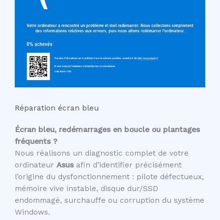
Réparation écran bleu
Écran bleu, redémarrages en boucle ou plantages
fréquents ?
Nous réalisons un diagnostic complet de votre
ordinateur
Asus
afin d’identifier précisément
l’origine du dysfonctionnement : pilote défectueux,
mémoire vive instable, disque dur/SSD
endommagé, surchauffe ou corruption du système
Windows.