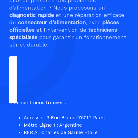
plus ou présente des problèmes
d’alimentation ? Nous proposons un
diagnostic rapide
et une réparation efficace
du
connecteur d’alimentation
, avec
pièces
officielles
et l’intervention de
techniciens
spécialisés
pour garantir un fonctionnement
sûr et durable.
Demander un Devis
Prendre RDV
Comment nous trouver :
Adresse : 3 Rue Brunel 75017 Paris
Métro Ligne 1 : Argentine
RER A : Charles de Gaulle Etoile