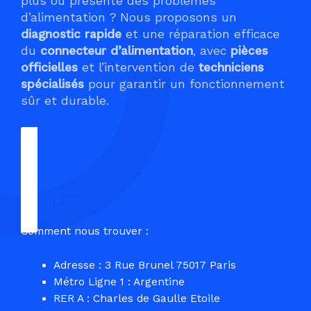
plus ou présente des problèmes
d’alimentation ? Nous proposons un
diagnostic rapide
et une réparation efficace
du
connecteur d’alimentation
, avec
pièces
officielles
et l’intervention de
techniciens
spécialisés
pour garantir un fonctionnement
sûr et durable.
Demander un Devis
Prendre RDV
Comment nous trouver :
Adresse : 3 Rue Brunel 75017 Paris
Métro Ligne 1 : Argentine
RER A : Charles de Gaulle Etoile