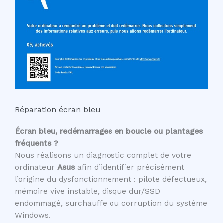
Réparation écran bleu
Écran bleu, redémarrages en boucle ou plantages
fréquents ?
Nous réalisons un diagnostic complet de votre
ordinateur
Asus
afin d’identifier précisément
l’origine du dysfonctionnement : pilote défectueux,
mémoire vive instable, disque dur/SSD
endommagé, surchauffe ou corruption du système
Windows.