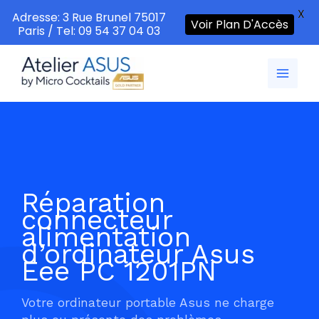
X
Adresse: 3 Rue Brunel 75017
Voir Plan D'Accès
Paris / Tel: 09 54 37 04 03
Aller
au
contenu
Réparation
connecteur
alimentation
d’ordinateur Asus
Eee PC 1201PN
Votre ordinateur portable Asus ne charge