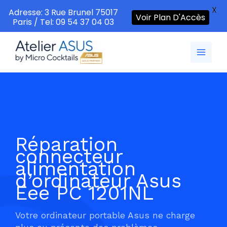
X
Adresse: 3 Rue Brunel 75017
Voir Plan D'Accès
Paris / Tel: 09 54 37 04 03
Aller
au
contenu
Réparation
connecteur
alimentation
d’ordinateur Asus
Eee PC 1201NL
Votre ordinateur portable Asus ne charge