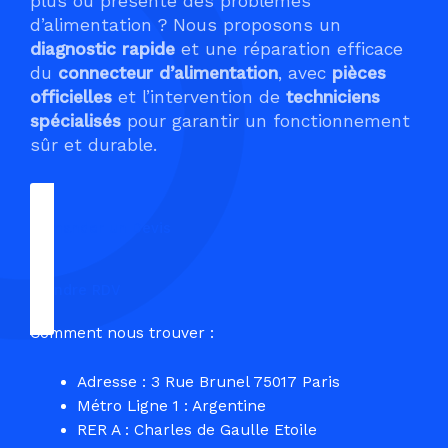
plus ou présente des problèmes
d’alimentation ? Nous proposons un
diagnostic rapide
et une réparation efficace
du
connecteur d’alimentation
, avec
pièces
officielles
et l’intervention de
techniciens
spécialisés
pour garantir un fonctionnement
sûr et durable.
Demander un Devis
Prendre RDV
Comment nous trouver :
Adresse : 3 Rue Brunel 75017 Paris
Métro Ligne 1 : Argentine
RER A : Charles de Gaulle Etoile