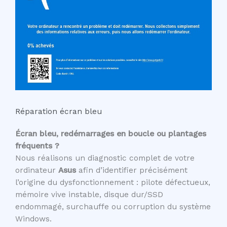
Réparation écran bleu
Écran bleu, redémarrages en boucle ou plantages
fréquents ?
Nous réalisons un diagnostic complet de votre
ordinateur
Asus
afin d’identifier précisément
l’origine du dysfonctionnement : pilote défectueux,
mémoire vive instable, disque dur/SSD
endommagé, surchauffe ou corruption du système
Windows.