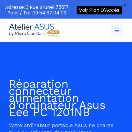
X
Adresse: 3 Rue Brunel 75017
Voir Plan D'Accès
Paris / Tel: 09 54 37 04 03
Aller
au
contenu
Réparation
connecteur
alimentation
d’ordinateur Asus
Eee PC 1201NB
Votre ordinateur portable Asus ne charge