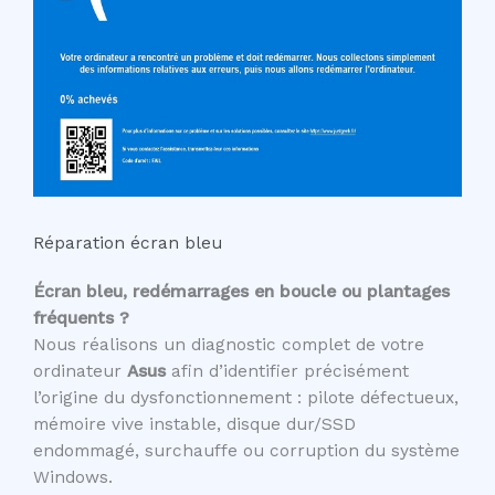
Réparation écran bleu
Écran bleu, redémarrages en boucle ou plantages
fréquents ?
Nous réalisons un diagnostic complet de votre
ordinateur
Asus
afin d’identifier précisément
l’origine du dysfonctionnement : pilote défectueux,
mémoire vive instable, disque dur/SSD
endommagé, surchauffe ou corruption du système
Windows.