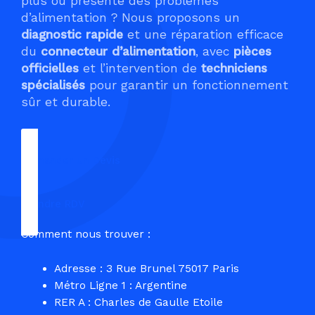
plus ou présente des problèmes
d’alimentation ? Nous proposons un
diagnostic rapide
et une réparation efficace
du
connecteur d’alimentation
, avec
pièces
officielles
et l’intervention de
techniciens
spécialisés
pour garantir un fonctionnement
sûr et durable.
Demander un Devis
Prendre RDV
Comment nous trouver :
Adresse : 3 Rue Brunel 75017 Paris
Métro Ligne 1 : Argentine
RER A : Charles de Gaulle Etoile