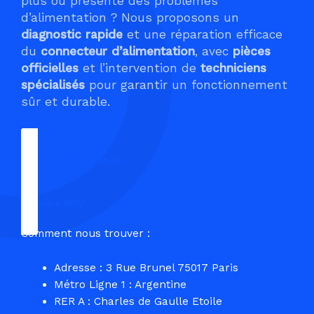
plus ou présente des problèmes
d’alimentation ? Nous proposons un
diagnostic rapide
et une réparation efficace
du
connecteur d’alimentation
, avec
pièces
officielles
et l’intervention de
techniciens
spécialisés
pour garantir un fonctionnement
sûr et durable.
Demander un Devis
Prendre RDV
Comment nous trouver :
Adresse : 3 Rue Brunel 75017 Paris
Métro Ligne 1 : Argentine
RER A : Charles de Gaulle Etoile