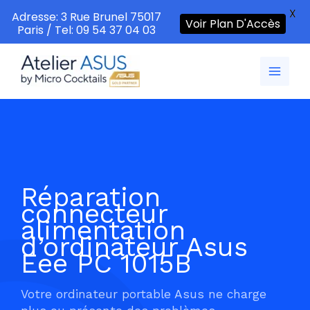
X
Adresse: 3 Rue Brunel 75017
Voir Plan D'Accès
Paris / Tel: 09 54 37 04 03
Aller
au
contenu
Réparation
connecteur
alimentation
d’ordinateur Asus
Eee PC 1015B
Votre ordinateur portable Asus ne charge