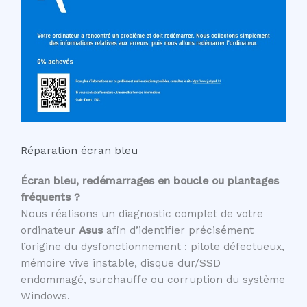
Réparation écran bleu
Écran bleu, redémarrages en boucle ou plantages
fréquents ?
Nous réalisons un diagnostic complet de votre
ordinateur
Asus
afin d’identifier précisément
l’origine du dysfonctionnement : pilote défectueux,
mémoire vive instable, disque dur/SSD
endommagé, surchauffe ou corruption du système
Windows.