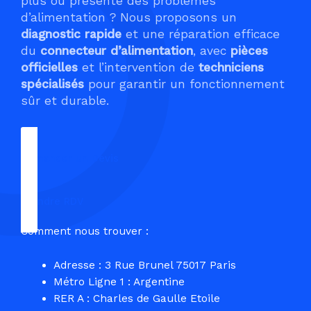
plus ou présente des problèmes
d’alimentation ? Nous proposons un
diagnostic rapide
et une réparation efficace
du
connecteur d’alimentation
, avec
pièces
officielles
et l’intervention de
techniciens
spécialisés
pour garantir un fonctionnement
sûr et durable.
Demander un Devis
Prendre RDV
Comment nous trouver :
Adresse : 3 Rue Brunel 75017 Paris
Métro Ligne 1 : Argentine
RER A : Charles de Gaulle Etoile