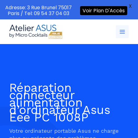
X
Adresse: 3 Rue Brunel 75017
Voir Plan D'Accès
Paris / Tel: 09 54 37 04 03
Aller
au
contenu
Réparation
connecteur
alimentation
d’ordinateur Asus
Eee PC 1008P
Votre ordinateur portable Asus ne charge