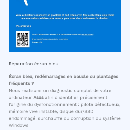
Réparation écran bleu
Écran bleu, redémarrages en boucle ou plantages
fréquents ?
Nous réalisons un diagnostic complet de votre
ordinateur
Asus
afin d’identifier précisément
l’origine du dysfonctionnement : pilote défectueux,
mémoire vive instable, disque dur/SSD
endommagé, surchauffe ou corruption du système
Windows.