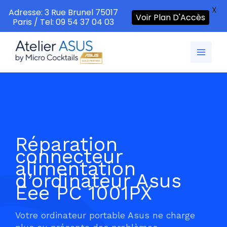
X
Adresse: 3 Rue Brunel 75017
Voir Plan D'Accès
Paris / Tel: 09 54 37 04 03
Aller
au
contenu
Réparation
connecteur
alimentation
d’ordinateur Asus
Eee PC 1001PX
Votre ordinateur portable Asus ne charge