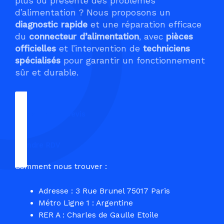
plus ou présente des problèmes
d’alimentation ? Nous proposons un
diagnostic rapide
et une réparation efficace
du
connecteur d’alimentation
, avec
pièces
officielles
et l’intervention de
techniciens
spécialisés
pour garantir un fonctionnement
sûr et durable.
Demander un Devis
Prendre RDV
Comment nous trouver :
Adresse : 3 Rue Brunel 75017 Paris
Métro Ligne 1 : Argentine
RER A : Charles de Gaulle Etoile