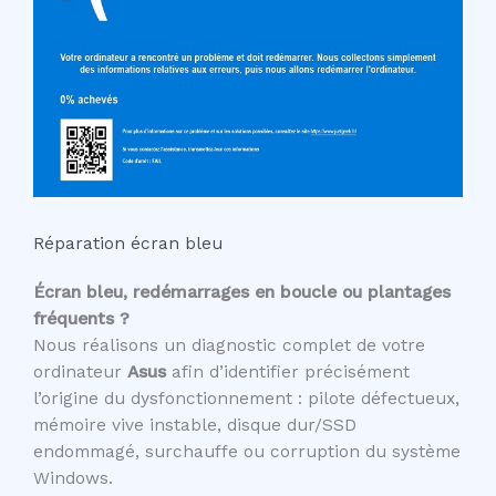
Réparation écran bleu
Écran bleu, redémarrages en boucle ou plantages
fréquents ?
Nous réalisons un diagnostic complet de votre
ordinateur
Asus
afin d’identifier précisément
l’origine du dysfonctionnement : pilote défectueux,
mémoire vive instable, disque dur/SSD
endommagé, surchauffe ou corruption du système
Windows.