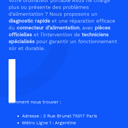
Votre ordinateur portable Asus ne charge
plus ou présente des problèmes
d’alimentation ? Nous proposons un
diagnostic rapide
et une réparation efficace
du
connecteur d’alimentation
, avec
pièces
officielles
et l’intervention de
techniciens
spécialisés
pour garantir un fonctionnement
sûr et durable.
Demander un Devis
Prendre RDV
Comment nous trouver :
Adresse : 3 Rue Brunel 75017 Paris
Métro Ligne 1 : Argentine