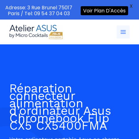
X
Adresse: 3 Rue Brunel 75017
Voir Plan D'Accès
Paris / Tel: 09 54 37 04 03
Aller
au
contenu
Réparation
connecteur
alimentation
d’ordinateur Asus
Chromebook Flip
CX5 CX5400FMA