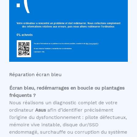
Réparation écran bleu
Écran bleu, redémarrages en boucle ou plantages
fréquents ?
Nous réalisons un diagnostic complet de votre
ordinateur
Asus
afin d’identifier précisément
l’origine du dysfonctionnement : pilote défectueux,
mémoire vive instable, disque dur/SSD
endommagé, surchauffe ou corruption du système