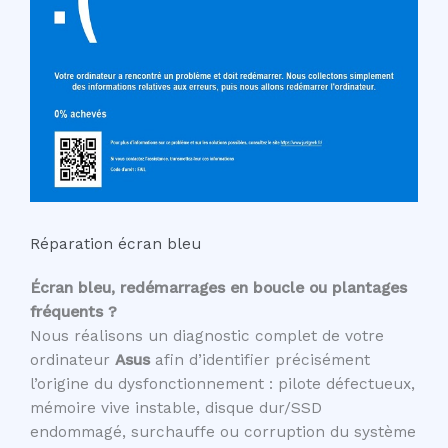
Réparation écran bleu
Écran bleu, redémarrages en boucle ou plantages
fréquents ?
Nous réalisons un diagnostic complet de votre
ordinateur
Asus
afin d’identifier précisément
l’origine du dysfonctionnement : pilote défectueux,
mémoire vive instable, disque dur/SSD
endommagé, surchauffe ou corruption du système