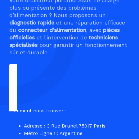
Votre ordinateur portable Asus ne charge
plus ou présente des problèmes
d’alimentation ? Nous proposons un
diagnostic rapide
et une réparation efficace
du
connecteur d’alimentation
, avec
pièces
officielles
et l’intervention de
techniciens
spécialisés
pour garantir un fonctionnement
sûr et durable.
Demander un Devis
Prendre RDV
Comment nous trouver :
Adresse : 3 Rue Brunel 75017 Paris
Métro Ligne 1 : Argentine