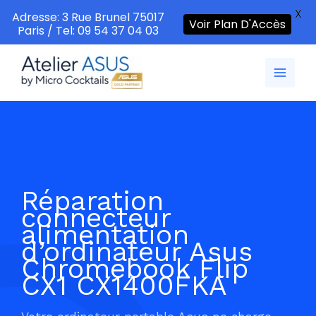
X
Adresse: 3 Rue Brunel 75017
Voir Plan D'Accès
Paris / Tel: 09 54 37 04 03
Aller
au
contenu
Réparation
connecteur
alimentation
d’ordinateur Asus
Chromebook Flip
CX1 CX1400FKA