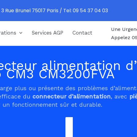
 3 Rue Brunel 75017 Paris / Tel: 09 54 37 04 03
Une Urgen
ations
Services AGP
Contact
Appelez 09
cteur alimentation d’
ip CM3 CM3200FVA
harge plus ou présente des problèmes d’alimen
efficace du
connecteur d’alimentation
, avec
pi
 un fonctionnement sûr et durable.
Prendre RDV