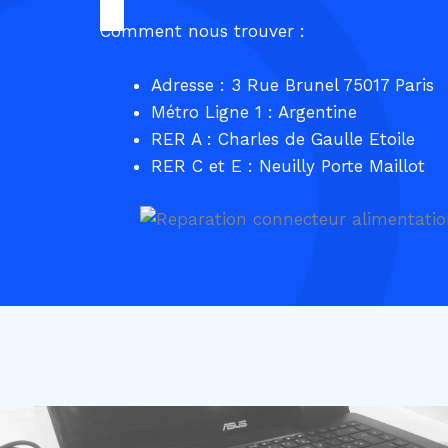
Comment nous trouver :
Adresse : 3 Rue Brunel 75017 Paris
Métro Ligne 1 : Argentine
RER A : Charles de Gaulle Etoile
RER C et E : Neuilly Porte Maillot