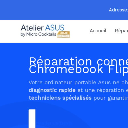
Adresse:
Aller
Accueil
Répar
au
contenu
Réparation conne
Chromebook Fl
Votre ordinateur portable Asus ne c
diagnostic rapide
et une réparation 
techniciens spécialisés
pour garantir
Demander un Devis