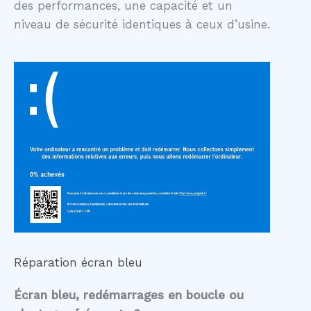
des performances, une capacité et un
niveau de sécurité identiques à ceux d’usine.
Réparation écran bleu
Écran bleu, redémarrages en boucle ou