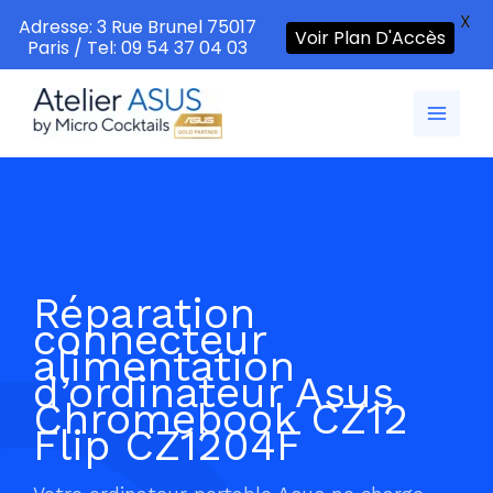
X
Adresse: 3 Rue Brunel 75017
Voir Plan D'Accès
Paris / Tel: 09 54 37 04 03
Aller
au
contenu
Réparation
connecteur
alimentation
d’ordinateur Asus
Chromebook CZ12
Flip CZ1204F