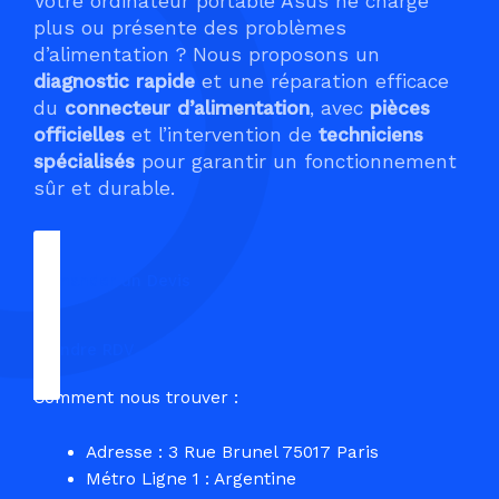
Votre ordinateur portable Asus ne charge
plus ou présente des problèmes
d’alimentation ? Nous proposons un
diagnostic rapide
et une réparation efficace
du
connecteur d’alimentation
, avec
pièces
officielles
et l’intervention de
techniciens
spécialisés
pour garantir un fonctionnement
sûr et durable.
Demander un Devis
Prendre RDV
Comment nous trouver :
Adresse : 3 Rue Brunel 75017 Paris
Métro Ligne 1 : Argentine