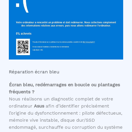
Réparation écran bleu
Écran bleu, redémarrages en boucle ou plantages
fréquents ?
Nous réalisons un diagnostic complet de votre
ordinateur
Asus
afin d’identifier précisément
l’origine du dysfonctionnement : pilote défectueux,
mémoire vive instable, disque dur/SSD
endommagé, surchauffe ou corruption du système