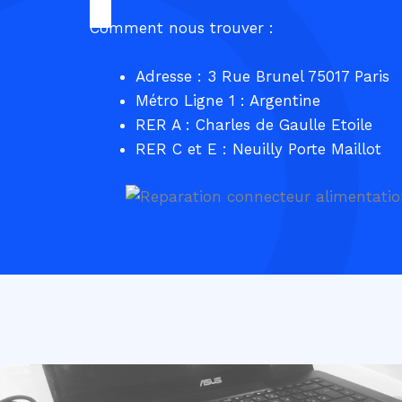
Comment nous trouver :
Adresse : 3 Rue Brunel 75017 Paris
Métro Ligne 1 : Argentine
RER A : Charles de Gaulle Etoile
RER C et E : Neuilly Porte Maillot