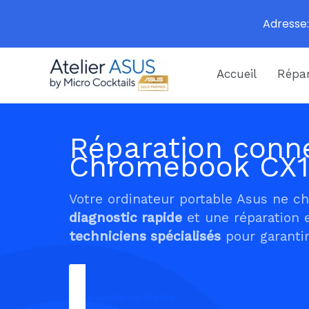
Adresse:
Aller
Accueil
Répar
au
contenu
Réparation conne
Chromebook CX
Votre ordinateur portable Asus ne c
diagnostic rapide
et une réparation 
techniciens spécialisés
pour garantir
Demander un Devis