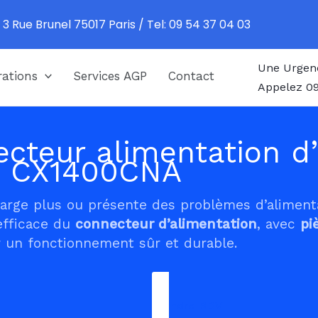
 3 Rue Brunel 75017 Paris / Tel: 09 54 37 04 03
Une Urgen
ations
Services AGP
Contact
Appelez 09
cteur alimentation d’
1 CX1400CNA
harge plus ou présente des problèmes d’alimen
efficace du
connecteur d’alimentation
, avec
pi
 un fonctionnement sûr et durable.
Prendre RDV