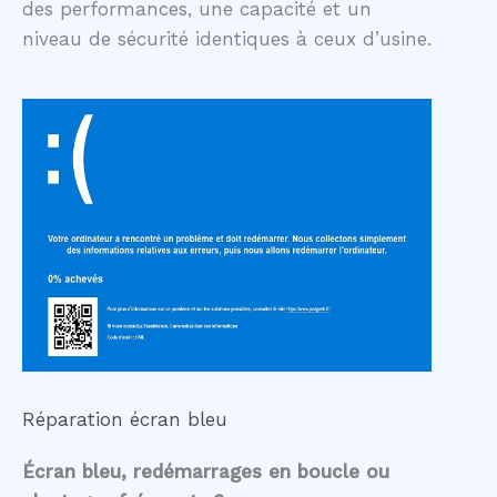
des performances, une capacité et un
niveau de sécurité identiques à ceux d’usine.
Réparation écran bleu
Écran bleu, redémarrages en boucle ou