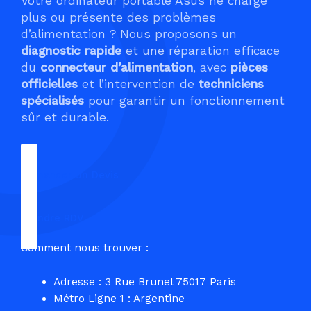
Votre ordinateur portable Asus ne charge
plus ou présente des problèmes
d’alimentation ? Nous proposons un
diagnostic rapide
et une réparation efficace
du
connecteur d’alimentation
, avec
pièces
officielles
et l’intervention de
techniciens
spécialisés
pour garantir un fonctionnement
sûr et durable.
Demander un Devis
Prendre RDV
Comment nous trouver :
Adresse : 3 Rue Brunel 75017 Paris
Métro Ligne 1 : Argentine