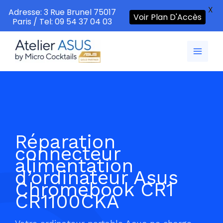
X
Adresse: 3 Rue Brunel 75017
Voir Plan D'Accès
Paris / Tel: 09 54 37 04 03
Aller
au
contenu
Réparation
connecteur
alimentation
d’ordinateur Asus
Chromebook CR1
CR1100CKA