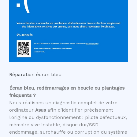
Réparation écran bleu
Écran bleu, redémarrages en boucle ou plantages
fréquents ?
Nous réalisons un diagnostic complet de votre
ordinateur
Asus
afin d’identifier précisément
l’origine du dysfonctionnement : pilote défectueux,
mémoire vive instable, disque dur/SSD
endommagé, surchauffe ou corruption du système