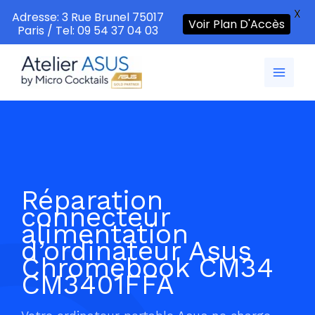
X
Adresse: 3 Rue Brunel 75017
Voir Plan D'Accès
Paris / Tel: 09 54 37 04 03
Aller
au
contenu
Réparation
connecteur
alimentation
d’ordinateur Asus
Chromebook CM34
CM3401FFA