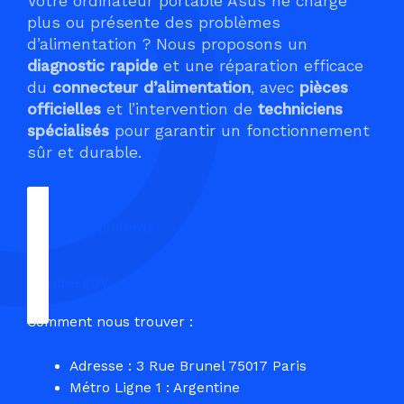
Votre ordinateur portable Asus ne charge
plus ou présente des problèmes
d’alimentation ? Nous proposons un
diagnostic rapide
et une réparation efficace
du
connecteur d’alimentation
, avec
pièces
officielles
et l’intervention de
techniciens
spécialisés
pour garantir un fonctionnement
sûr et durable.
Demander un Devis
Prendre RDV
Comment nous trouver :
Adresse : 3 Rue Brunel 75017 Paris
Métro Ligne 1 : Argentine