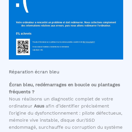
Réparation écran bleu
Écran bleu, redémarrages en boucle ou plantages
fréquents ?
Nous réalisons un diagnostic complet de votre
ordinateur
Asus
afin d’identifier précisément
l’origine du dysfonctionnement : pilote défectueux,
mémoire vive instable, disque dur/SSD
endommagé, surchauffe ou corruption du système