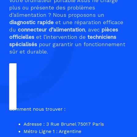
Votre ordinateur portable Asus ne charge
plus ou présente des problèmes
d’alimentation ? Nous proposons un
diagnostic rapide
et une réparation efficace
du
connecteur d’alimentation
, avec
pièces
officielles
et l’intervention de
techniciens
spécialisés
pour garantir un fonctionnement
sûr et durable.
Demander un Devis
Prendre RDV
Comment nous trouver :
Adresse : 3 Rue Brunel 75017 Paris
Métro Ligne 1 : Argentine