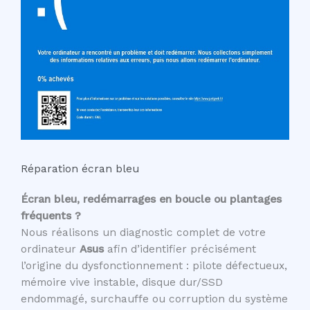
Réparation écran bleu
Écran bleu, redémarrages en boucle ou plantages
fréquents ?
Nous réalisons un diagnostic complet de votre
ordinateur
Asus
afin d’identifier précisément
l’origine du dysfonctionnement : pilote défectueux,
mémoire vive instable, disque dur/SSD
endommagé, surchauffe ou corruption du système