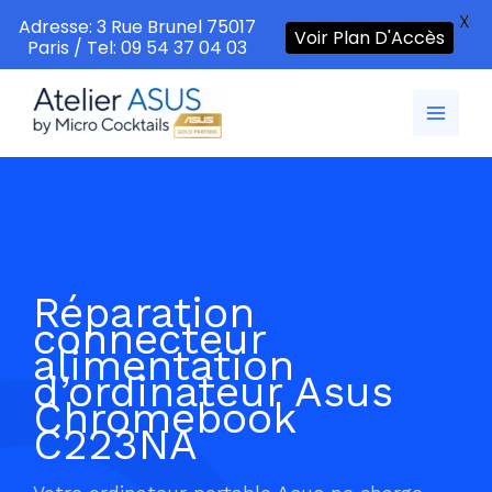
X
Adresse: 3 Rue Brunel 75017
Voir Plan D'Accès
Paris / Tel: 09 54 37 04 03
Aller
au
contenu
Réparation
connecteur
alimentation
d’ordinateur Asus
Chromebook
C223NA