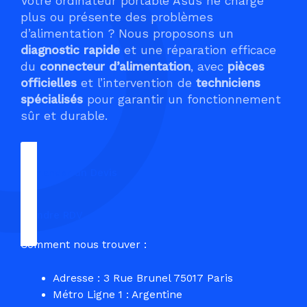
Votre ordinateur portable Asus ne charge
plus ou présente des problèmes
d’alimentation ? Nous proposons un
diagnostic rapide
et une réparation efficace
du
connecteur d’alimentation
, avec
pièces
officielles
et l’intervention de
techniciens
spécialisés
pour garantir un fonctionnement
sûr et durable.
Demander un Devis
Prendre RDV
Comment nous trouver :
Adresse : 3 Rue Brunel 75017 Paris
Métro Ligne 1 : Argentine