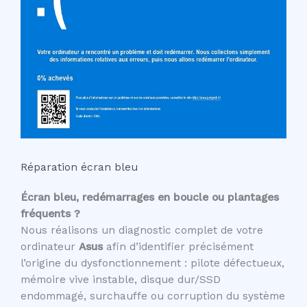
Réparation écran bleu
Écran bleu, redémarrages en boucle ou plantages
fréquents ?
Nous réalisons un diagnostic complet de votre
ordinateur
Asus
afin d’identifier précisément
l’origine du dysfonctionnement : pilote défectueux,
mémoire vive instable, disque dur/SSD
endommagé, surchauffe ou corruption du système