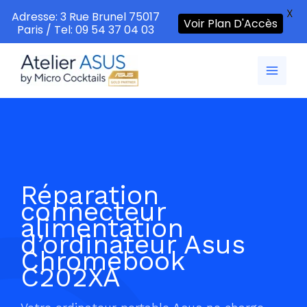
X
Adresse: 3 Rue Brunel 75017
Voir Plan D'Accès
Paris / Tel: 09 54 37 04 03
Aller
au
contenu
Réparation
connecteur
alimentation
d’ordinateur Asus
Chromebook
C202XA