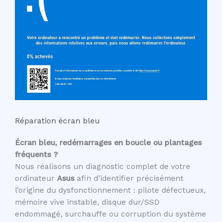
Réparation écran bleu
Écran bleu, redémarrages en boucle ou plantages
fréquents ?
Nous réalisons un diagnostic complet de votre
ordinateur
Asus
afin d’identifier précisément
l’origine du dysfonctionnement : pilote défectueux,
mémoire vive instable, disque dur/SSD
endommagé, surchauffe ou corruption du système