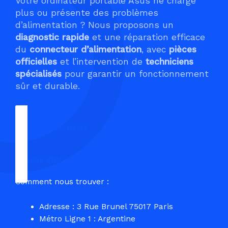
Votre ordinateur portable Asus ne charge
plus ou présente des problèmes
d’alimentation ? Nous proposons un
diagnostic rapide
et une réparation efficace
du
connecteur d’alimentation
, avec
pièces
officielles
et l’intervention de
techniciens
spécialisés
pour garantir un fonctionnement
sûr et durable.
Demander un Devis
Prendre RDV
Comment nous trouver :
Adresse : 3 Rue Brunel 75017 Paris
Métro Ligne 1 : Argentine