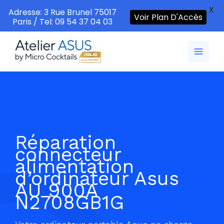
X
Adresse: 3 Rue Brunel 75017
Voir Plan D'Accès
Paris / Tel: 09 54 37 04 03
Aller
au
contenu
Réparation
connecteur
alimentation
d’ordinateur Asus
AU 900A
N2708GB1G