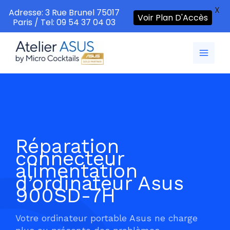
X
Adresse: 3 Rue Brunel 75017
Voir Plan D'Accès
Paris / Tel: 09 54 37 04 03
Aller
au
contenu
Réparation
connecteur
alimentation
d’ordinateur Asus
900SD-7H
Votre ordinateur portable Asus ne charge