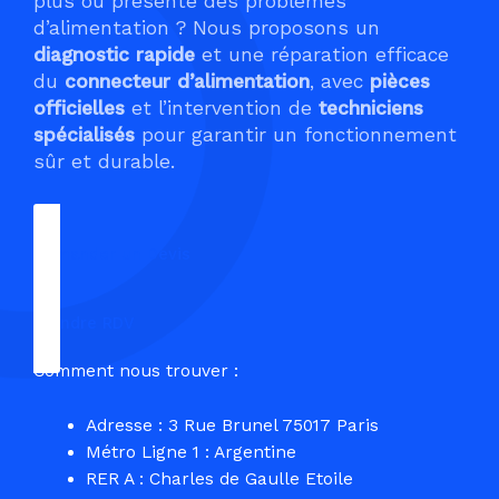
plus ou présente des problèmes
d’alimentation ? Nous proposons un
diagnostic rapide
et une réparation efficace
du
connecteur d’alimentation
, avec
pièces
officielles
et l’intervention de
techniciens
spécialisés
pour garantir un fonctionnement
sûr et durable.
Demander un Devis
Prendre RDV
Comment nous trouver :
Adresse : 3 Rue Brunel 75017 Paris
Métro Ligne 1 : Argentine
RER A : Charles de Gaulle Etoile