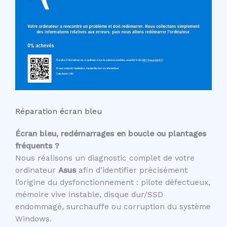
Réparation écran bleu
Écran bleu, redémarrages en boucle ou plantages
fréquents ?
Nous réalisons un diagnostic complet de votre
ordinateur
Asus
afin d’identifier précisément
l’origine du dysfonctionnement : pilote défectueux,
mémoire vive instable, disque dur/SSD
endommagé, surchauffe ou corruption du système
Windows.