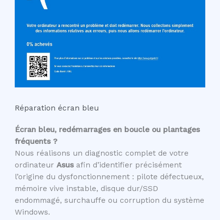
Réparation écran bleu
Écran bleu, redémarrages en boucle ou plantages
fréquents ?
Nous réalisons un diagnostic complet de votre
ordinateur
Asus
afin d’identifier précisément
l’origine du dysfonctionnement : pilote défectueux,
mémoire vive instable, disque dur/SSD
endommagé, surchauffe ou corruption du système
Windows.