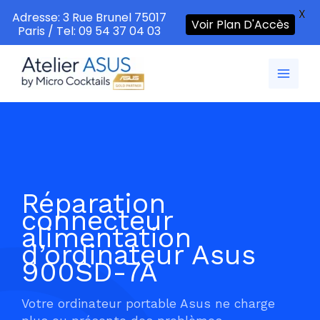
X
Adresse: 3 Rue Brunel 75017
Voir Plan D'Accès
Paris / Tel: 09 54 37 04 03
Aller
au
contenu
Réparation
connecteur
alimentation
d’ordinateur Asus
900SD-7A
Votre ordinateur portable Asus ne charge