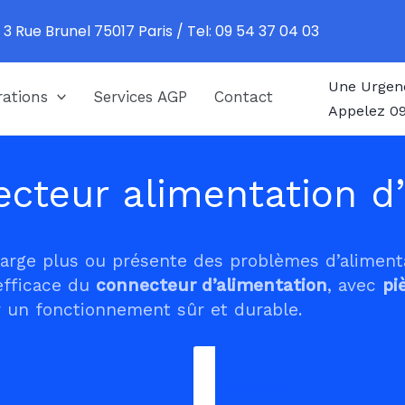
 3 Rue Brunel 75017 Paris / Tel: 09 54 37 04 03
Une Urgen
ations
Services AGP
Contact
Appelez 09
cteur alimentation d’
harge plus ou présente des problèmes d’alimen
efficace du
connecteur d’alimentation
, avec
pi
 un fonctionnement sûr et durable.
Prendre RDV