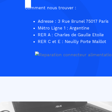
Comment nous trouver :
Adresse : 3 Rue Brunel 75017 Paris
Métro Ligne 1 : Argentine
RER A : Charles de Gaulle Etoile
RER C et E : Neuilly Porte Maillot