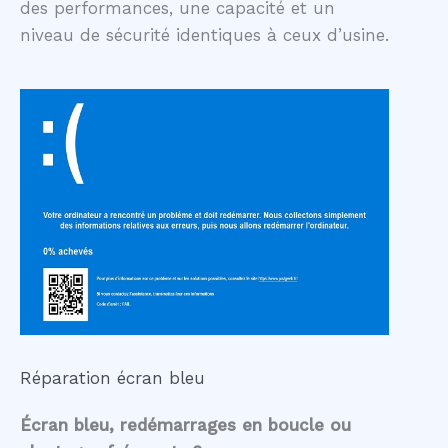
des performances, une capacité et un
niveau de sécurité identiques à ceux d’usine.
Réparation écran bleu
Écran bleu, redémarrages en boucle ou