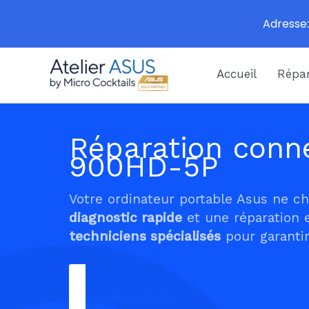
Adresse:
Aller
Accueil
Répar
au
contenu
Réparation conne
900HD-5P
Votre ordinateur portable Asus ne c
diagnostic rapide
et une réparation 
techniciens spécialisés
pour garantir
Demander un Devis