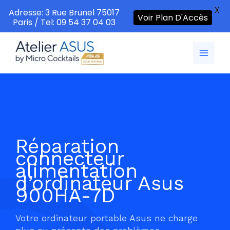
X
Adresse: 3 Rue Brunel 75017
Voir Plan D'Accès
Paris / Tel: 09 54 37 04 03
Aller
au
contenu
Réparation
connecteur
alimentation
d’ordinateur Asus
900HA-7D
Votre ordinateur portable Asus ne charge