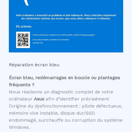
Réparation écran bleu
Écran bleu, redémarrages en boucle ou plantages
fréquents ?
Nous réalisons un diagnostic complet de votre
ordinateur
Asus
afin d’identifier précisément
l’origine du dysfonctionnement : pilote défectueux,
mémoire vive instable, disque dur/SSD
endommagé, surchauffe ou corruption du système
Windows.