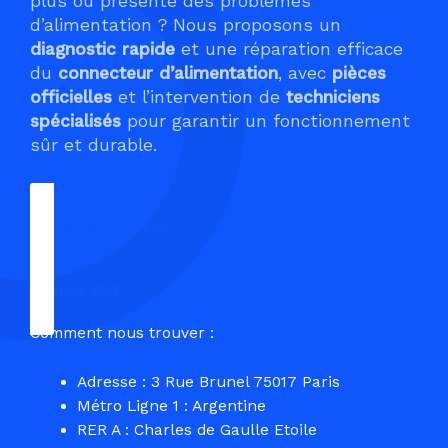
plus ou présente des problèmes
d’alimentation ? Nous proposons un
diagnostic rapide
et une réparation efficace
du
connecteur d’alimentation
, avec
pièces
officielles
et l’intervention de
techniciens
spécialisés
pour garantir un fonctionnement
sûr et durable.
Demander un Devis
Prendre RDV
Comment nous trouver :
Adresse : 3 Rue Brunel 75017 Paris
Métro Ligne 1 : Argentine
RER A : Charles de Gaulle Etoile