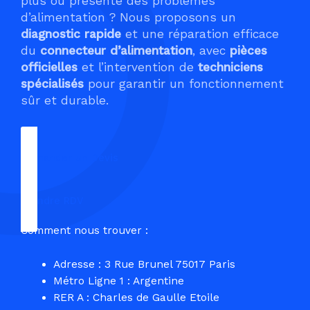
plus ou présente des problèmes
d’alimentation ? Nous proposons un
diagnostic rapide
et une réparation efficace
du
connecteur d’alimentation
, avec
pièces
officielles
et l’intervention de
techniciens
spécialisés
pour garantir un fonctionnement
sûr et durable.
Demander un Devis
Prendre RDV
Comment nous trouver :
Adresse : 3 Rue Brunel 75017 Paris
Métro Ligne 1 : Argentine
RER A : Charles de Gaulle Etoile