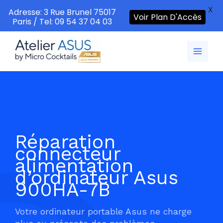
X
Adresse: 3 Rue Brunel 75017
Voir Plan D'Accès
Paris / Tel: 09 54 37 04 03
Aller
au
contenu
Réparation
connecteur
alimentation
d’ordinateur Asus
900HA-7B
Votre ordinateur portable Asus ne charge