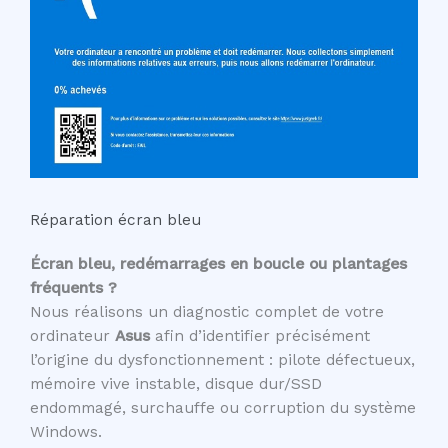
Réparation écran bleu
Écran bleu, redémarrages en boucle ou plantages
fréquents ?
Nous réalisons un diagnostic complet de votre
ordinateur
Asus
afin d’identifier précisément
l’origine du dysfonctionnement : pilote défectueux,
mémoire vive instable, disque dur/SSD
endommagé, surchauffe ou corruption du système
Windows.