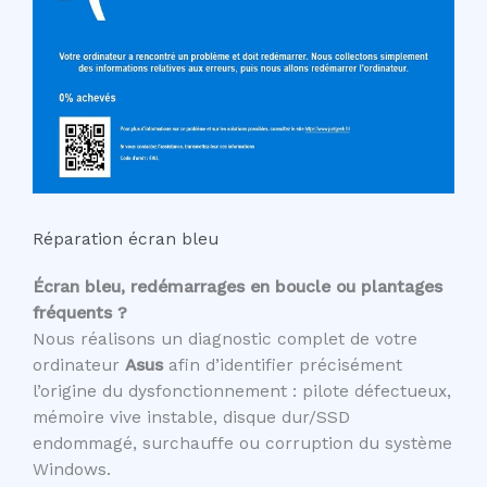
Réparation écran bleu
Écran bleu, redémarrages en boucle ou plantages
fréquents ?
Nous réalisons un diagnostic complet de votre
ordinateur
Asus
afin d’identifier précisément
l’origine du dysfonctionnement : pilote défectueux,
mémoire vive instable, disque dur/SSD
endommagé, surchauffe ou corruption du système
Windows.