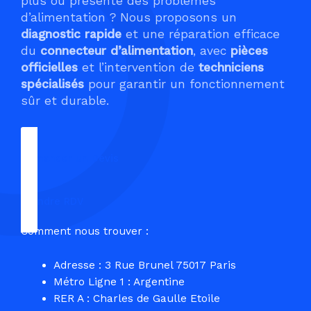
plus ou présente des problèmes
d’alimentation ? Nous proposons un
diagnostic rapide
et une réparation efficace
du
connecteur d’alimentation
, avec
pièces
officielles
et l’intervention de
techniciens
spécialisés
pour garantir un fonctionnement
sûr et durable.
Demander un Devis
Prendre RDV
Comment nous trouver :
Adresse : 3 Rue Brunel 75017 Paris
Métro Ligne 1 : Argentine
RER A : Charles de Gaulle Etoile