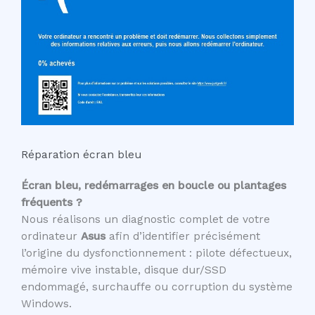
Réparation écran bleu
Écran bleu, redémarrages en boucle ou plantages
fréquents ?
Nous réalisons un diagnostic complet de votre
ordinateur
Asus
afin d’identifier précisément
l’origine du dysfonctionnement : pilote défectueux,
mémoire vive instable, disque dur/SSD
endommagé, surchauffe ou corruption du système
Windows.