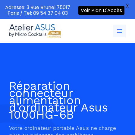
X
Adresse: 3 Rue Brunel 75017
Voir Plan D'Accès
Paris / Tel: 09 54 37 04 03
Aller
au
contenu
Réparation
connecteur
alimentation
d’ordinateur Asus
1000HG-6B
Votre ordinateur portable Asus ne charge