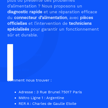
plus ou présente des problèmes
d’alimentation ? Nous proposons un
diagnostic rapide
et une réparation efficace
du
connecteur d’alimentation
, avec
pièces
officielles
et l’intervention de
techniciens
spécialisés
pour garantir un fonctionnement
sûr et durable.
Demander un Devis
Prendre RDV
Comment nous trouver :
Adresse : 3 Rue Brunel 75017 Paris
Métro Ligne 1 : Argentine
RER A : Charles de Gaulle Etoile