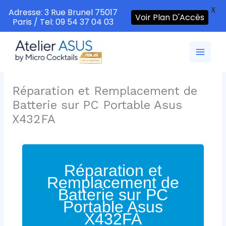
X
Adresse: 3 Rue Brunel 75017
Voir Plan D'Accès
Paris / Tel: 09 54 37 04 03
Aller
au
contenu
Réparation et Remplacement de
Batterie sur PC Portable Asus
X432FA
Réparation et
Remplacement de
Batterie sur PC
Portable Asus
X432FA