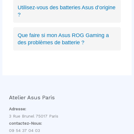
ZenBook, VivoBook, ROG Strix, ROG
Utilisez-vous des batteries Asus d’origine
Zephyrus, TUF Gaming, ExpertBook, ProArt,
?
récents ou anciens. Expertise complète sur
Oui, nous privilégions les batteries Asus
toute la gamme.
d’origine quand disponibles, sinon des
Que faire si mon Asus ROG Gaming a
équivalents certifiés aux mêmes spécifications
des problèmes de batterie ?
techniques et de qualité équivalente.
Les PC gaming ROG ont des batteries haute
capacité spécifiques. Nous avons l’expertise
pour diagnostiquer et remplacer ces batteries
gaming sans affecter les performances.
Atelier Asus Paris
Adresse:
3 Rue Brunel 75017 Paris
contactez-Nous:
09 54 37 04 03