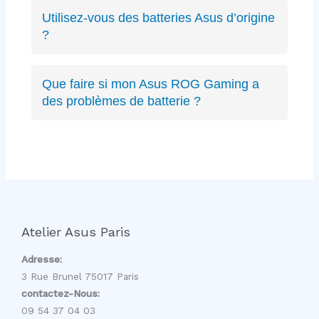
ZenBook, VivoBook, ROG Strix, ROG
Utilisez-vous des batteries Asus d’origine
Zephyrus, TUF Gaming, ExpertBook, ProArt,
?
récents ou anciens. Expertise complète sur
Oui, nous privilégions les batteries Asus
toute la gamme.
d’origine quand disponibles, sinon des
Que faire si mon Asus ROG Gaming a
équivalents certifiés aux mêmes spécifications
des problèmes de batterie ?
techniques et de qualité équivalente.
Les PC gaming ROG ont des batteries haute
capacité spécifiques. Nous avons l’expertise
pour diagnostiquer et remplacer ces batteries
gaming sans affecter les performances.
Atelier Asus Paris
Adresse:
3 Rue Brunel 75017 Paris
contactez-Nous:
09 54 37 04 03