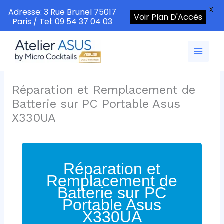
X
Adresse: 3 Rue Brunel 75017
Voir Plan D'Accès
Paris / Tel: 09 54 37 04 03
Aller
au
contenu
Réparation et Remplacement de
Batterie sur PC Portable Asus
X330UA
Réparation et
Remplacement de
Batterie sur PC
Portable Asus
X330UA