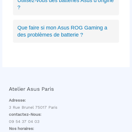
Utilisez-vous des batteries Asus d’origine
Zephyrus, TUF Gaming, ExpertBook, ProArt,
?
récents ou anciens. Expertise complète sur
Oui, nous privilégions les batteries Asus
toute la gamme.
d’origine quand disponibles, sinon des
Que faire si mon Asus ROG Gaming a
équivalents certifiés aux mêmes spécifications
des problèmes de batterie ?
techniques et de qualité équivalente.
Les PC gaming ROG ont des batteries haute
capacité spécifiques. Nous avons l’expertise
pour diagnostiquer et remplacer ces batteries
gaming sans affecter les performances.
Atelier Asus Paris
Adresse:
3 Rue Brunel 75017 Paris
contactez-Nous:
09 54 37 04 03
Nos horaires: