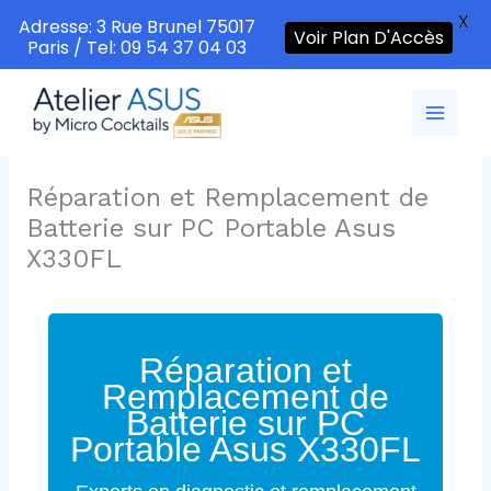
X
Adresse: 3 Rue Brunel 75017
Voir Plan D'Accès
Paris / Tel: 09 54 37 04 03
Aller
au
contenu
Réparation et Remplacement de
Batterie sur PC Portable Asus
X330FL
Réparation et
Remplacement de
Batterie sur PC
Portable Asus X330FL