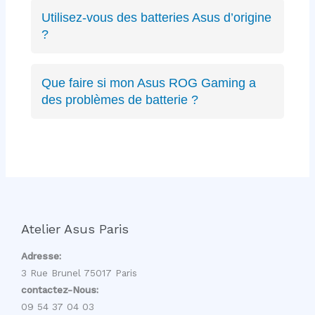
ZenBook, VivoBook, ROG Strix, ROG
Utilisez-vous des batteries Asus d’origine
Zephyrus, TUF Gaming, ExpertBook, ProArt,
?
récents ou anciens. Expertise complète sur
Oui, nous privilégions les batteries Asus
toute la gamme.
d’origine quand disponibles, sinon des
Que faire si mon Asus ROG Gaming a
équivalents certifiés aux mêmes spécifications
des problèmes de batterie ?
techniques et de qualité équivalente.
Les PC gaming ROG ont des batteries haute
capacité spécifiques. Nous avons l’expertise
pour diagnostiquer et remplacer ces batteries
gaming sans affecter les performances.
Atelier Asus Paris
Adresse:
3 Rue Brunel 75017 Paris
contactez-Nous:
09 54 37 04 03