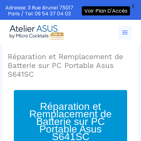
X
Adresse: 3 Rue Brunel 75017
Voir Plan D'Accès
Paris / Tel: 09 54 37 04 03
Aller
au
contenu
Réparation et Remplacement de
Batterie sur PC Portable Asus
S641SC
Réparation et
Remplacement de
Batterie sur PC
Portable Asus
S641SC