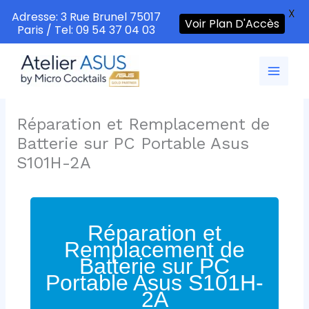
X
Adresse: 3 Rue Brunel 75017
Voir Plan D'Accès
Paris / Tel: 09 54 37 04 03
Aller
au
contenu
Réparation et Remplacement de
Batterie sur PC Portable Asus
S101H-2A
Réparation et
Remplacement de
Batterie sur PC
Portable Asus S101H-
2A