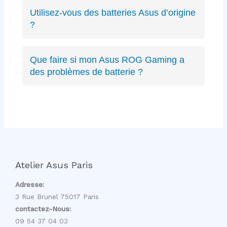
ZenBook, VivoBook, ROG Strix, ROG
Utilisez-vous des batteries Asus d’origine
Zephyrus, TUF Gaming, ExpertBook, ProArt,
?
récents ou anciens. Expertise complète sur
Oui, nous privilégions les batteries Asus
toute la gamme.
d’origine quand disponibles, sinon des
Que faire si mon Asus ROG Gaming a
équivalents certifiés aux mêmes spécifications
des problèmes de batterie ?
techniques et de qualité équivalente.
Les PC gaming ROG ont des batteries haute
capacité spécifiques. Nous avons l’expertise
pour diagnostiquer et remplacer ces batteries
gaming sans affecter les performances.
Atelier Asus Paris
Adresse:
3 Rue Brunel 75017 Paris
contactez-Nous:
09 54 37 04 03